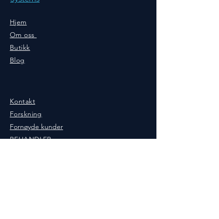
Hjem
Om oss
Butikk
Blog
Kontakt
Forskning
Fornøyde kunder
BEHANDLER
FORHANDLER
Caball Therapy Systems