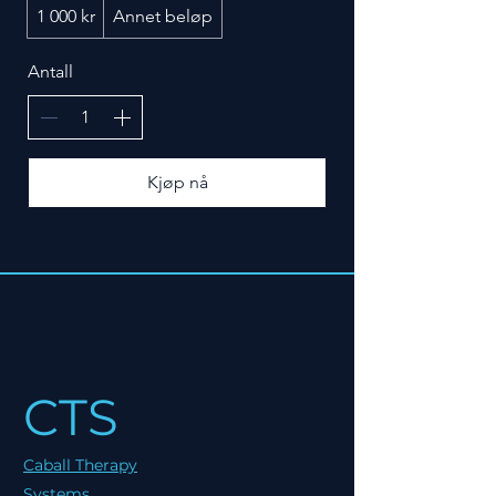
1 000 kr
Annet beløp
Antall
Kjøp nå
CTS
Caball Therapy
Systems