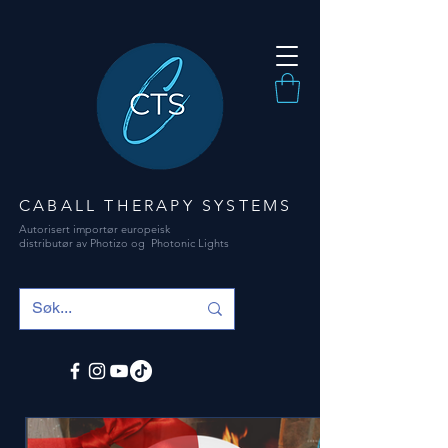
CABALL THERAPY SYSTEMS
Autorisert importør europeisk
distributør av Photizo og Photonic Lights