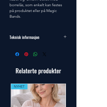
borrelås, som enkelt kan festes
på produktet eller på Magic
Bands.
Teknisk informasjon
Produktbeskrivelse
Power
Bank 3
powerbank
- Li-pol -
Relaterte produkter
USB - 18
Watt
Produkttype
Powerbank
NYHET
NYHET!
Dimensioner (B x D x H)
7.12 cm x
1.42 cm x
14.7 cm