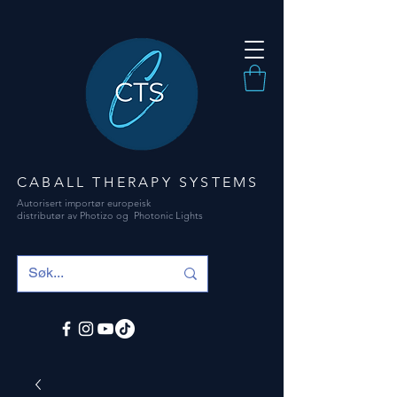
CABALL THERAPY SYSTEMS
Autorisert importør europeisk
distributør av Photizo og Photonic Lights